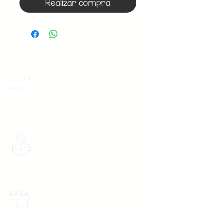
Realizar compra
Meses Sin Intereses
3 Meses sin intereses en toda la tienda
desde 1 pieza, todas las tarjetas
participan.
Envios Gratis
Envios a toda la Republica Mexicana
gratis por 2 Batas o $899
Promociones Mensuales
Recibe Correos con promociones
especiales del mes.