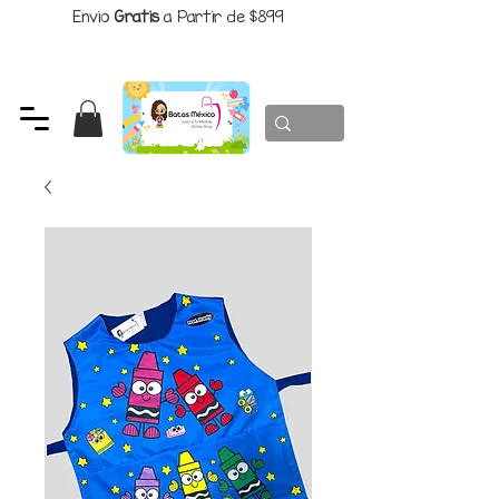
Envio
Gratis
a Partir de $899
CUPON:
BATITAS
-$80 En Pedidos Superiores a $1299