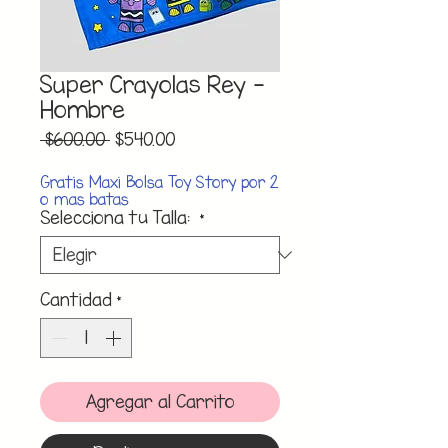
Super Crayolas Rey -
Hombre
Precio
Precio
 $600.00 
$540.00
de
oferta
Gratis Maxi Bolsa Toy Story por 2
o mas batas
Selecciona tu Talla:
*
Cantidad
*
Agregar al Carrito