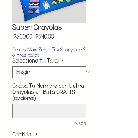
Super Crayolas
Precio
Precio
 $600.00 
$540.00
de
oferta
Gratis Maxi Bolsa Toy Story por 2
o mas batas
Selecciona tu Talla:
*
Graba Tu Nombre con Letra
Crayolas en Bata GRATIS
(opcional)
0/500
Cantidad
*