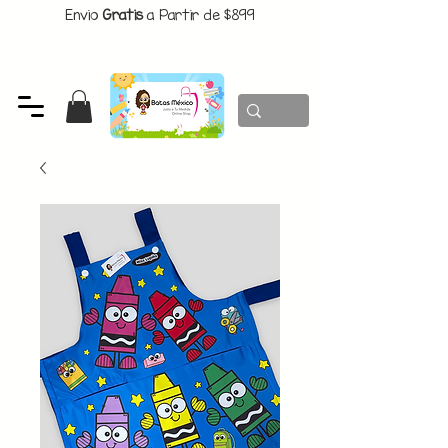
Envio
Gratis
a Partir de $899
CUPON:
BATITAS
-$80 En Pedidos Superiores a $1299