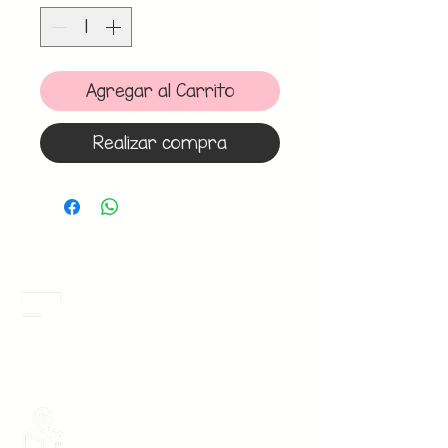
Agregar al Carrito
Realizar compra
Meses Sin Intereses
3 Meses sin intereses en toda la tienda
desde 1 pieza, todas las tarjetas
participan.
Envios Gratis
Envios a toda la Republica Mexicana