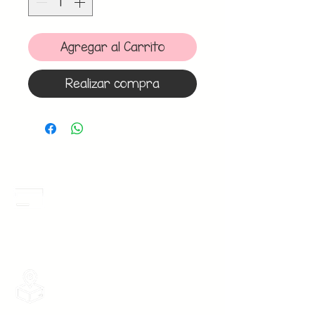
Agregar al Carrito
Realizar compra
Meses Sin Intereses
3 Meses sin intereses en toda la tienda
desde 1 pieza, todas las tarjetas
participan.
Envios Gratis
Envios a toda la Republica Mexicana
gratis por 2 Batas o $899