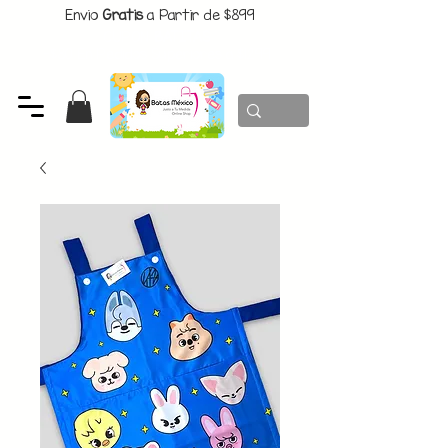
Envio
Gratis
a Partir de $899
CUPON:
BATITAS
-$80 En Pedidos Superiores a $1299