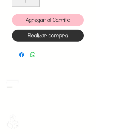
Agregar al Carrito
Realizar compra
Meses Sin Intereses
3 Meses sin intereses en toda la tienda
desde 1 pieza, todas las tarjetas
participan.
Envios Gratis
Envios a toda la Republica Mexicana
gratis por 2 Batas o $899