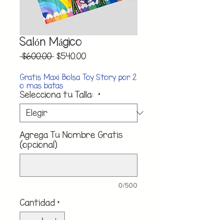
Salón Mágico
Precio
Precio
 $600.00 
$540.00
de
oferta
Gratis Maxi Bolsa Toy Story por 2
o mas batas
Selecciona tu Talla:
*
Agrega Tu Nombre Gratis
(opcional)
0/500
Cantidad
*