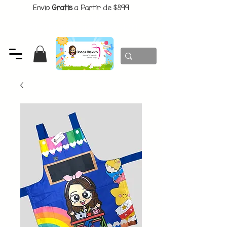
Envio
Gratis
a Partir de $899
CUPON:
BATITAS
-$80 En Pedidos Superiores a $1299