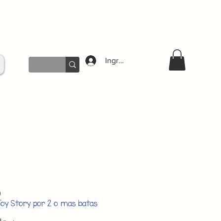
Ingresar
Precio
0
de
Toy Story por 2 o mas batas
oferta