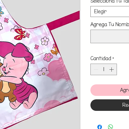
Selecciona tu Tal
Elegir
Agrega Tu Nombr
Cantidad
*
Agr
Re