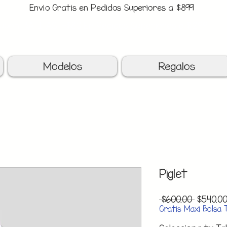
Envio Gratis en Pedidos Superiores a $899
upon: BATITAS
-$80 En Pedidos Superiores a $1299
Modelos
Regalos
Piglet
Precio
 $600.00 
$540.0
Gratis Maxi Bolsa 