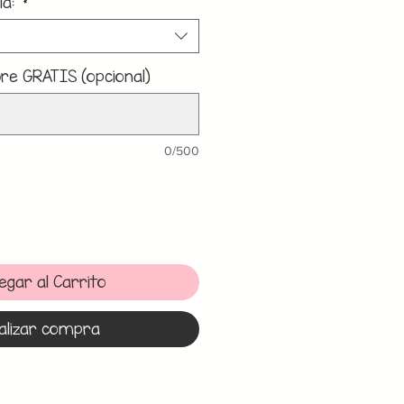
la:
*
e GRATIS (opcional)
0/500
egar al Carrito
alizar compra