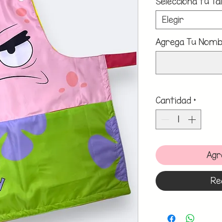
Selecciona tu Tal
Elegir
Agrega Tu Nombr
Cantidad
*
Agr
Re