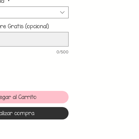
la:
*
e Gratis (opcional)
0/500
egar al Carrito
alizar compra