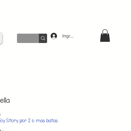
Ingresar
ella
Precio
0
de
Toy Story por 2 o mas batas
oferta