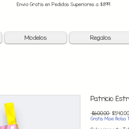
Envio Gratis en Pedidos Superiores a $899
upon: BATITAS
-$80 En Pedidos Superiores a $1299
Modelos
Regalos
Patricio Estr
Precio
 $600.00 
$540.0
Gratis Maxi Bolsa 