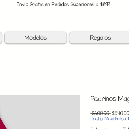
Envio Gratis en Pedidos Superiores a $899
upon: BATITAS
-$80 En Pedidos Superiores a $1299
Modelos
Regalos
Padrinos Mag
Precio
 $600.00 
$540.0
Gratis Maxi Bolsa 