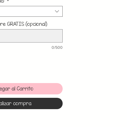
la:
*
e GRATIS (opcional)
0/500
egar al Carrito
alizar compra