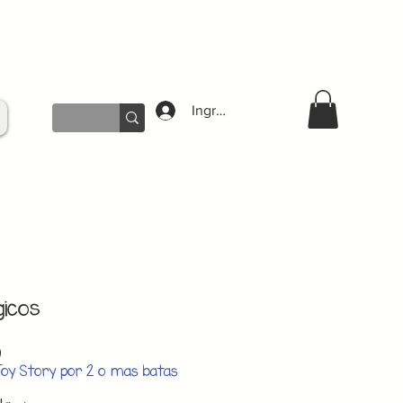
Ingresar
icos
Precio
0
de
Toy Story por 2 o mas batas
oferta