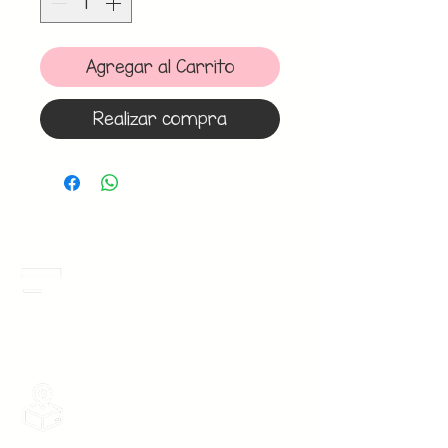
Agregar al Carrito
Realizar compra
Meses Sin Intereses
3 Meses sin intereses en toda la tienda
desde 1 pieza, todas las tarjetas
participan.
Envios Gratis
Envios a toda la Republica Mexicana
gratis por 2 Batas o $899