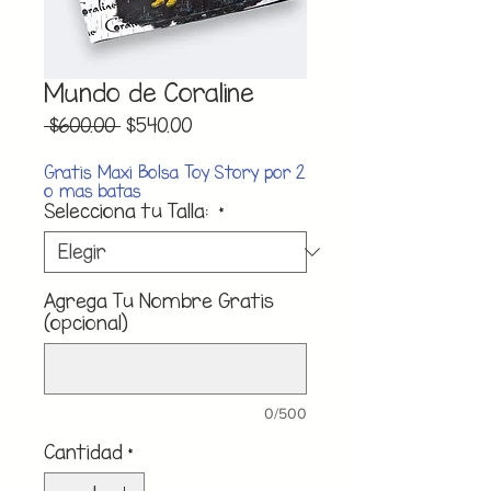
Mundo de Coraline
Precio
Precio
 $600.00 
$540.00
de
oferta
Gratis Maxi Bolsa Toy Story por 2
o mas batas
Selecciona tu Talla:
*
Agrega Tu Nombre Gratis
(opcional)
0/500
Cantidad
*