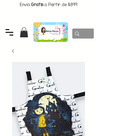
Envio
Gratis
a Partir de $899
CUPON:
BATITAS
-$80 En Pedidos Superiores a $1299