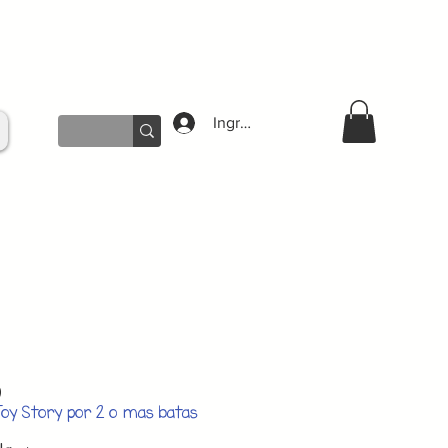
Ingresar
Precio
0
de
Toy Story por 2 o mas batas
oferta