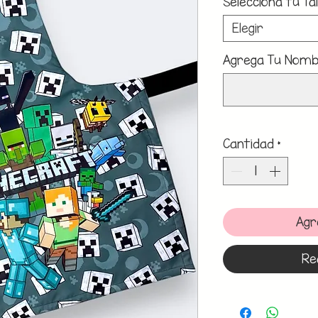
Selecciona tu Tal
Elegir
Agrega Tu Nombr
Cantidad
*
Agr
Re