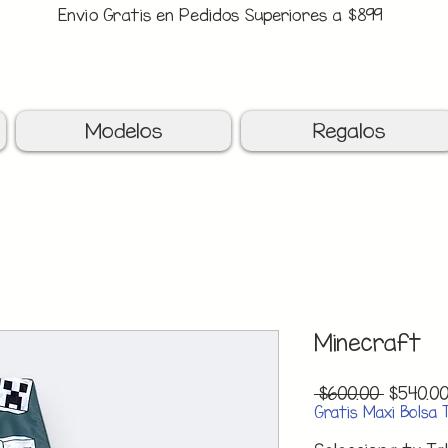
Envio Gratis en Pedidos Superiores a $899
upon: BATITAS
-$80 En Pedidos Superiores a $1299
Modelos
Regalos
Minecraft
Precio
 $600.00 
$540.0
Gratis Maxi Bolsa 