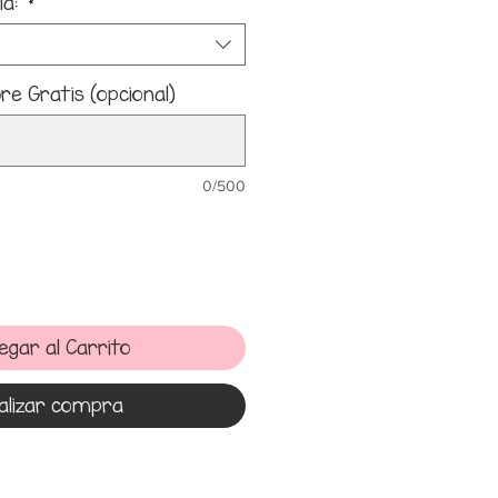
la:
*
e Gratis (opcional)
0/500
egar al Carrito
alizar compra