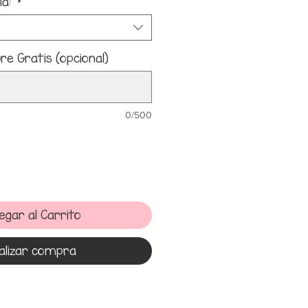
la:
*
e Gratis (opcional)
0/500
egar al Carrito
alizar compra