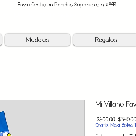
Envio Gratis en Pedidos Superiores a $899
upon: BATITAS
-$80 En Pedidos Superiores a $1299
Modelos
Regalos
Mi Villano Fa
Precio
 $600.00 
$540.0
Gratis Maxi Bolsa 