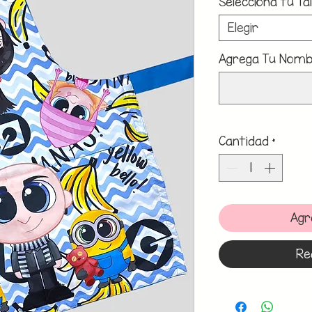
Selecciona tu Tal
Elegir
Agrega Tu Nombr
Cantidad
*
Agr
Re