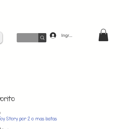
Ingresar
vorito
Precio
0
de
Toy Story por 2 o mas batas
oferta