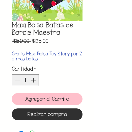
Maxi Bolsa Batas de
Barbie Maestra
Precio
Precio
 $150.00 
$135.00
de
oferta
Gratis Maxi Bolsa Toy Story por 2
o mas batas
Cantidad
*
Agregar al Carrito
Realizar compra