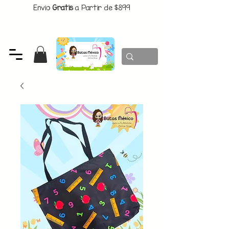
Envio
Gratis
a Partir de $899
CUPON:
BATITAS
-$80 En Pedidos Superiores a $1299