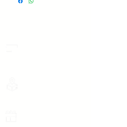
Meses Sin Intereses
3 Meses sin intereses en toda la tienda
desde 1 pieza, todas las tarjetas
participan.
Envios Gratis
Envios a toda la Republica Mexicana
gratis por 2 Batas o $899
Promociones Mensuales
Recibe Correos con promociones
especiales del mes.