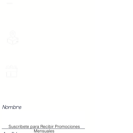
desde 1 pieza, todas las tarjetas
Boton 2 -
96 cm
participan.
Mediana
Boton 3 -
104 cm
Grande
Envios Gratis
Envios a toda la Republica Mexicana
gratis por 2 Batas o $899
Los Modelos Unitalla contienen 3
Botones en la cinta para abrochar
en tu cintura con diferentes
medidas para que ajuste perfecto
Promociones Mensuales
a tu cuerpo, sin importar tu
Recibe Correos con promociones
especiales del mes.
talla (Chica, Mediana o Grande).
Nombre
Suscribete para Recibir Promociones
Mensuales