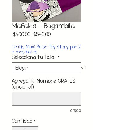
Mafalda - Bugambilia
Precio
Precio
 $600.00 
$540.00
de
oferta
Gratis Maxi Bolsa Toy Story por 2
o mas batas
Selecciona tu Talla:
*
Agrega Tu Nombre GRATIS
(opcional)
0/500
Cantidad
*