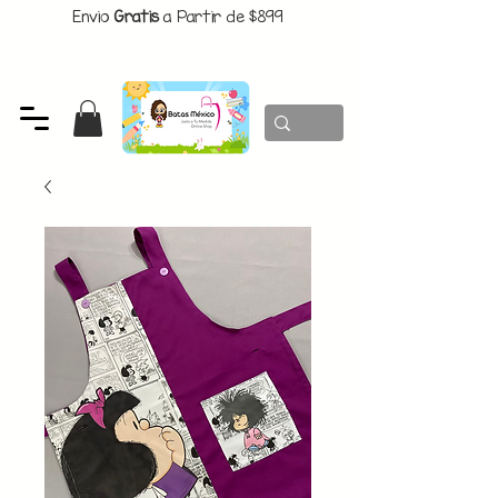
Envio
Gratis
a Partir de $899
CUPON:
BATITAS
-$80 En Pedidos Superiores a $1299