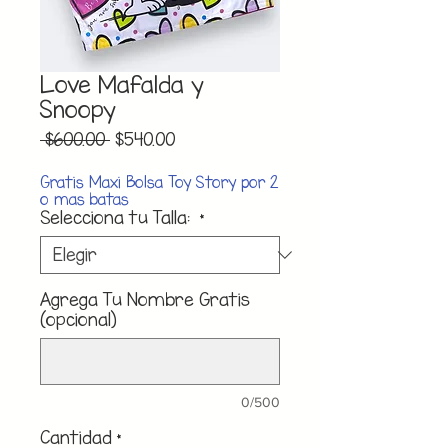
Love Mafalda y
Snoopy
Precio
Precio
 $600.00 
$540.00
de
oferta
Gratis Maxi Bolsa Toy Story por 2
o mas batas
Selecciona tu Talla:
*
Agrega Tu Nombre Gratis
(opcional)
0/500
Cantidad
*