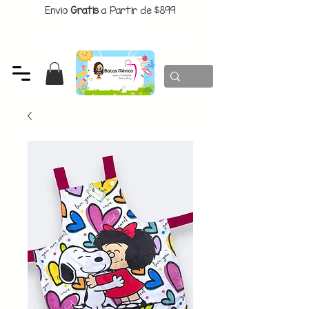
Envio
Gratis
a Partir de $899
CUPON:
BATITAS
-$80 En Pedidos Superiores a $1299