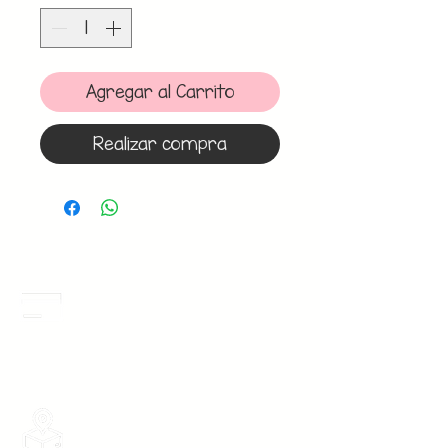
Agregar al Carrito
Realizar compra
Meses Sin Intereses
3 Meses sin intereses en toda la tienda
desde 1 pieza, todas las tarjetas
participan.
Envios Gratis
Envios a toda la Republica Mexicana