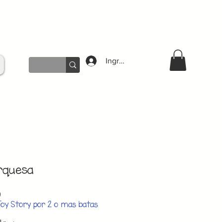
Ingresar
rquesa
Precio
0
de
Toy Story por 2 o mas batas
oferta