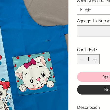
Selecciona tu Tal
Elegir
Agrega Tu Nombr
Cantidad
*
Agr
Re
Descripción