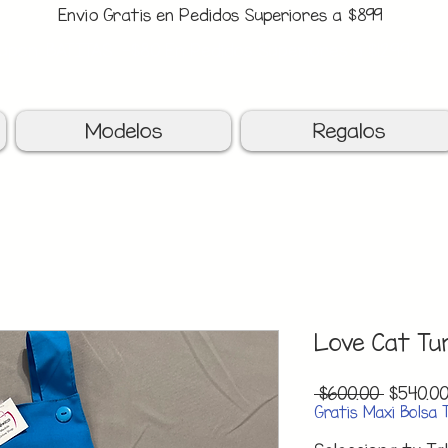
Envio Gratis en Pedidos Superiores a $899
upon: BATITAS
-$80 En Pedidos Superiores a $1299
Modelos
Regalos
Love Cat Tu
Precio
 $600.00 
$540.0
Gratis Maxi Bolsa 