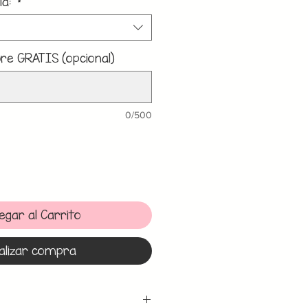
la:
*
e GRATIS (opcional)
0/500
egar al Carrito
alizar compra