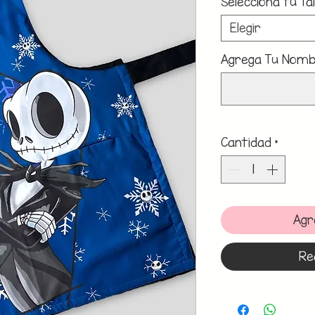
Selecciona tu Tal
Elegir
Agrega Tu Nombr
Cantidad
*
Agr
Re