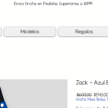
Envio Gratis en Pedidos Superiores a $899
upon: BATITAS
-$80 En Pedidos Superiores a $1299
Modelos
Regalos
Jack - Azul 
Precio
 $600.00 
$540.0
Gratis Maxi Bolsa 