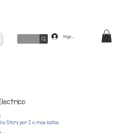
Ingresar
Electrico
Precio
0
de
Toy Story por 2 o mas batas
oferta