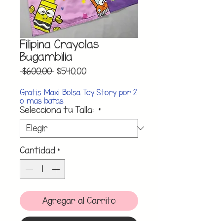
Filipina Crayolas
Bugambilia
Precio
Precio
 $600.00 
$540.00
de
oferta
Gratis Maxi Bolsa Toy Story por 2
o mas batas
Selecciona tu Talla:
*
Cantidad
*
Agregar al Carrito