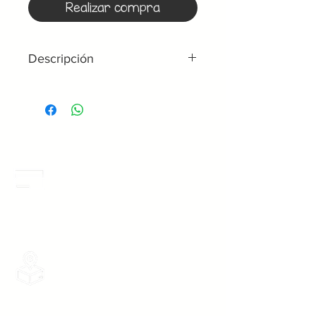
Realizar compra
Descripción
Batas doble tela frontal y doble
tela trasera de 85 cm de largo
partiendo desde el hombro.
Meses Sin Intereses
3 Meses sin intereses en toda la tienda
desde 1 pieza, todas las tarjetas
participan.
Envios Gratis
Envios a toda la Republica Mexicana
gratis por 2 Batas o $899