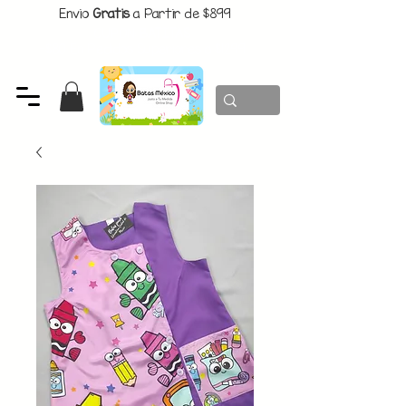
Envio
Gratis
a Partir de $899
CUPON:
BATITAS
-$80 En Pedidos Superiores a $1299