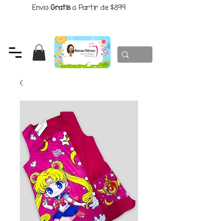
Envio
Gratis
a Partir de $899
CUPON:
BATITAS
-$80 En Pedidos Superiores a $1299