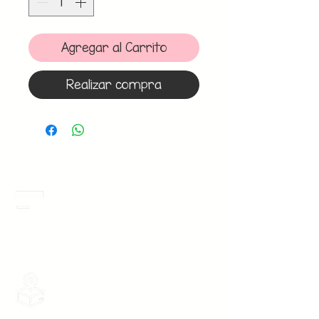
Agregar al Carrito
Realizar compra
Meses Sin Intereses
3 Meses sin intereses en toda la tienda
desde 1 pieza, todas las tarjetas
participan.
Envios Gratis
Envios a toda la Republica Mexicana
gratis por 2 Batas o $899