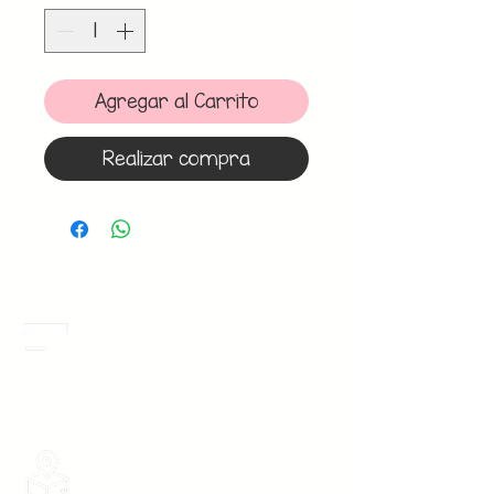
Agregar al Carrito
Realizar compra
Meses Sin Intereses
3 Meses sin intereses en toda la tienda
desde 1 pieza, todas las tarjetas
participan.
Envios Gratis
Envios a toda la Republica Mexicana