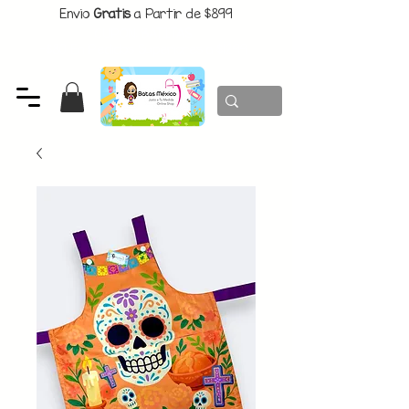
Envio
Gratis
a Partir de $899
CUPON:
BATITAS
-$80 En Pedidos Superiores a $1299