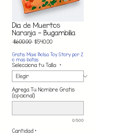
Dia de Muertos
Naranja - Bugambilia
Precio
Precio
 $600.00 
$540.00
de
oferta
Gratis Maxi Bolsa Toy Story por 2
o mas batas
Selecciona tu Talla:
*
Agrega Tu Nombre Gratis
(opcional)
0/500
Cantidad
*