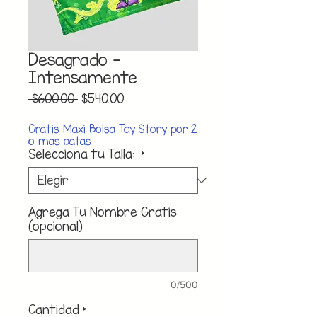
Desagrado -
Intensamente
Precio
Precio
 $600.00 
$540.00
de
oferta
Gratis Maxi Bolsa Toy Story por 2
o mas batas
Selecciona tu Talla:
*
Agrega Tu Nombre Gratis
(opcional)
0/500
Cantidad
*