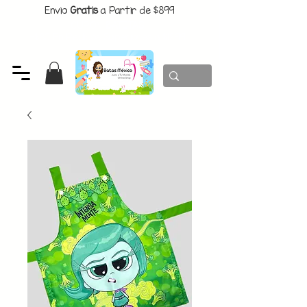
Envio
Gratis
a Partir de $899
CUPON:
BATITAS
-$80 En Pedidos Superiores a $1299