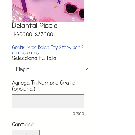
Delantal Pibble
Precio
Precio
 $300.00 
$270.00
de
oferta
Gratis Maxi Bolsa Toy Story por 2
o mas batas
Selecciona tu Talla:
*
Agrega Tu Nombre Gratis
(opcional)
0/500
Cantidad
*