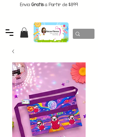
Envio
Gratis
a Partir de $899
CUPON:
BATITAS
-$80 En Pedidos Superiores a $1299