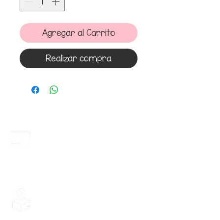
Agregar al Carrito
Realizar compra
Meses Sin Intereses
3 Meses sin intereses en toda la tienda
desde 1 pieza, todas las tarjetas
participan.
Envios Gratis
Envios a toda la Republica Mexicana
gratis por 2 Batas o $899