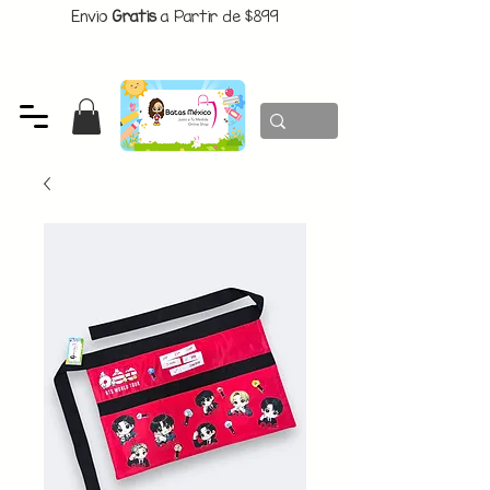
Envio
Gratis
a Partir de $899
CUPON:
BATITAS
-$80 En Pedidos Superiores a $1299