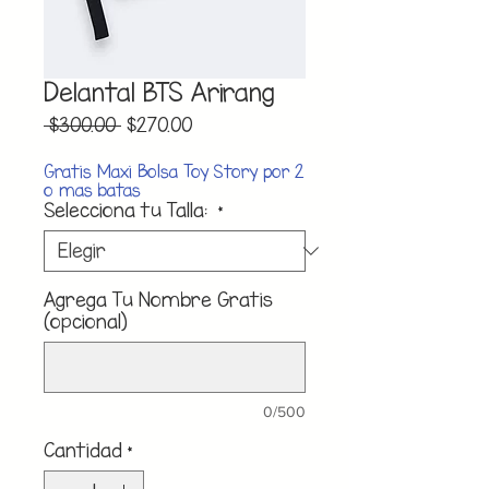
Delantal BTS Arirang
Precio
Precio
 $300.00 
$270.00
de
oferta
Gratis Maxi Bolsa Toy Story por 2
o mas batas
Selecciona tu Talla:
*
Agrega Tu Nombre Gratis
(opcional)
0/500
Cantidad
*