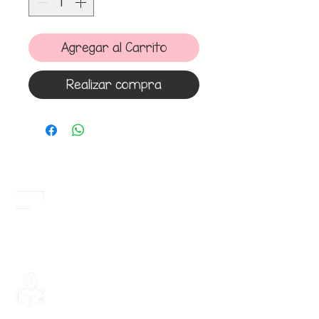
Agregar al Carrito
Realizar compra
Meses Sin Intereses
3 Meses sin intereses en toda la tienda
desde 1 pieza, todas las tarjetas
participan.
Envios Gratis
Envios a toda la Republica Mexicana
gratis por 2 Batas o $899