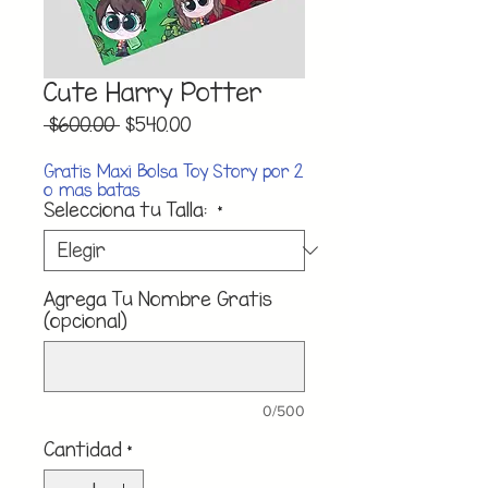
Cute Harry Potter
Precio
Precio
 $600.00 
$540.00
de
oferta
Gratis Maxi Bolsa Toy Story por 2
o mas batas
Selecciona tu Talla:
*
Agrega Tu Nombre Gratis
(opcional)
0/500
Cantidad
*