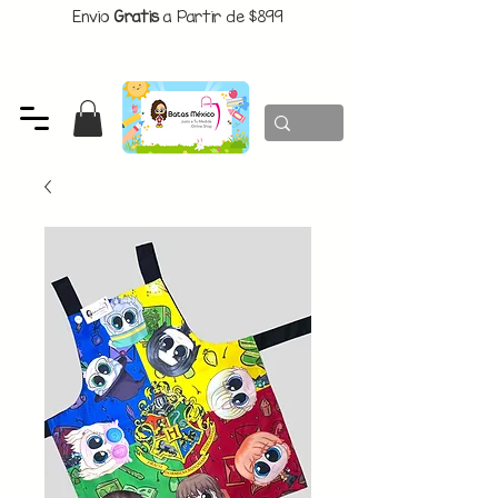
Envio
Gratis
a Partir de $899
CUPON:
BATITAS
-$80 En Pedidos Superiores a $1299