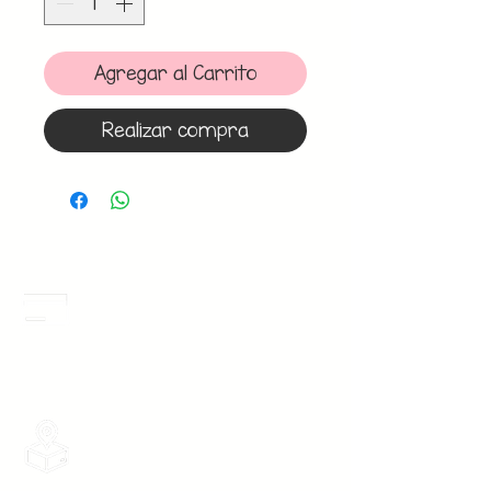
Agregar al Carrito
Realizar compra
Meses Sin Intereses
3 Meses sin intereses en toda la tienda
desde 1 pieza, todas las tarjetas
participan.
Envios Gratis
Envios a toda la Republica Mexicana
gratis por 2 Batas o $899