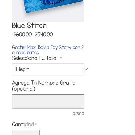
Blue Stitch
Precio
Precio
 $600.00 
$540.00
de
oferta
Gratis Maxi Bolsa Toy Story por 2
o mas batas
Selecciona tu Talla:
*
Agrega Tu Nombre Gratis
(opcional)
0/500
Cantidad
*