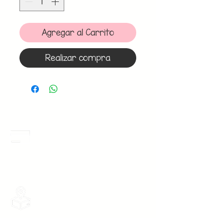
Agregar al Carrito
Realizar compra
Meses Sin Intereses
3 Meses sin intereses en toda la tienda
desde 1 pieza, todas las tarjetas
participan.
Envios Gratis
Envios a toda la Republica Mexicana
gratis por 2 Batas o $899