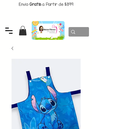
Envio
Gratis
a Partir de $899
CUPON:
BATITAS
-$80 En Pedidos Superiores a $1299