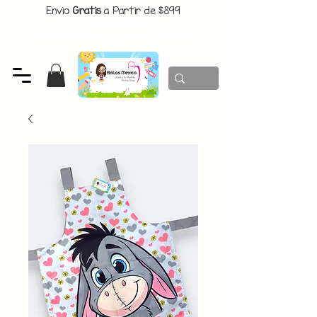
Envio
Gratis
a Partir de $899
CUPON:
BATITAS
-$80 En Pedidos Superiores a $1299