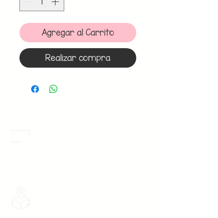
Agregar al Carrito
Realizar compra
Meses Sin Intereses
3 Meses sin intereses en toda la tienda
desde 1 pieza, todas las tarjetas
participan.
Envios Gratis
Envios a toda la Republica Mexicana
gratis por 2 Batas o $899