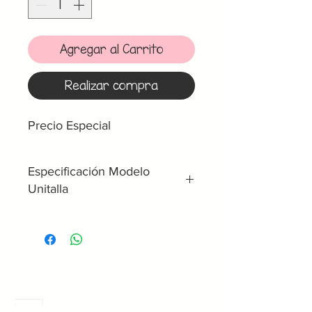
Agregar al Carrito
Realizar compra
Precio Especial
Especificación Modelo
Unitalla
Unitalla
Medida de
Cintura
Boton 1 -
86 cm
Chica
Meses Sin Intereses
3 Meses sin intereses en toda la tienda