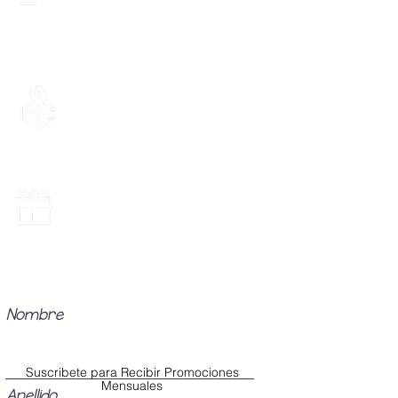
desde 1 pieza, todas las tarjetas
Boton 2 -
96 cm
participan.
Mediana
Boton 3 -
104 cm
Grande
Envios Gratis
Envios a toda la Republica Mexicana
gratis por 2 Batas o $899
Los Modelos Unitalla contienen 3
Botones en la cinta para abrochar
en tu cintura con diferentes
medidas para que ajuste perfecto
Promociones Mensuales
a tu cuerpo, sin importar tu
Recibe Correos con promociones
especiales del mes.
talla (Chica, Mediana o Grande).
Nombre
Suscribete para Recibir Promociones
Mensuales
Apellido