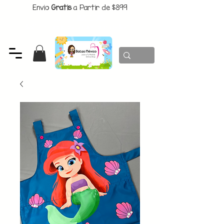
Envio
Gratis
a Partir de $899
CUPON:
BATITAS
-$80 En Pedidos Superiores a $1299