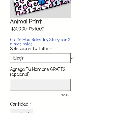
Animal Print
Precio
Precio
 $600.00 
$540.00
de
oferta
Gratis Maxi Bolsa Toy Story por 2
o mas batas
Selecciona tu Talla:
*
Agrega Tu Nombre GRATIS
(opcional)
0/500
Cantidad
*