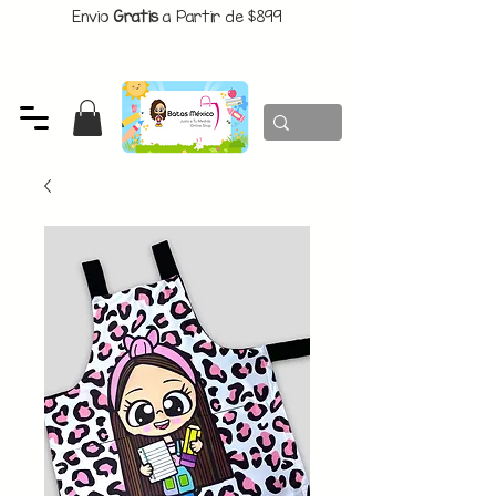
Envio
Gratis
a Partir de $899
CUPON:
BATITAS
-$80 En Pedidos Superiores a $1299