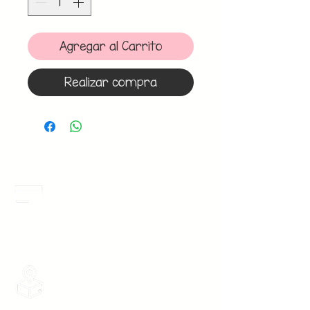
Agregar al Carrito
Realizar compra
Meses Sin Intereses
3 Meses sin intereses en toda la tienda
desde 1 pieza, todas las tarjetas
participan.
Envios Gratis
Envios a toda la Republica Mexicana
gratis por 2 Batas o $899