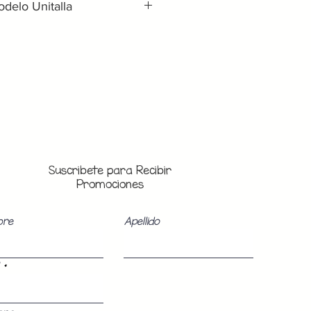
odelo Unitalla
Medida de Cintura
86 cm
a
96 cm
104 cm
la contienen 3 Botones en la
Suscribete para Recibir
 en tu cintura con diferentes
Promociones
uste perfecto a tu cuerpo, sin
Chica, Mediana o Grande).
bre
Apellido