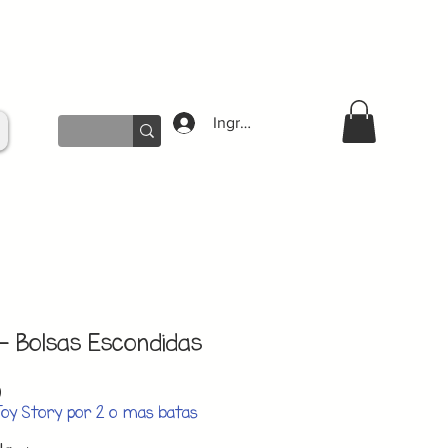
Ingresar
 - Bolsas Escondidas
Precio
0
de
Toy Story por 2 o mas batas
oferta