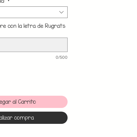
la:
*
e con la letra de Rugrats
0/500
egar al Carrito
alizar compra