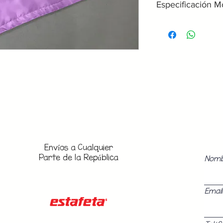
Especificación M
Unitalla
Boton 1 - Chica
Boton 2 - Median
Boton 3 - Grande
Los Modelos Unital
cinta para abrochar
medidas para que aj
Envíos a
Cualquier
importar tu talla (
Parte de la República
Nom
Email