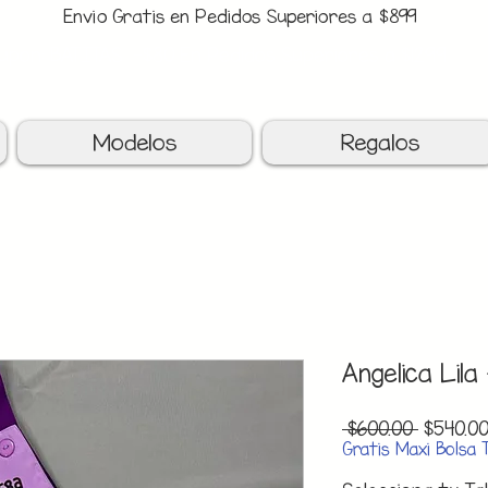
Envio Gratis en Pedidos Superiores a $899
upon: BATITAS
-$80 En Pedidos Superiores a $1299
Modelos
Regalos
Angelica Lila
Precio
 $600.00 
$540.0
Gratis Maxi Bolsa 