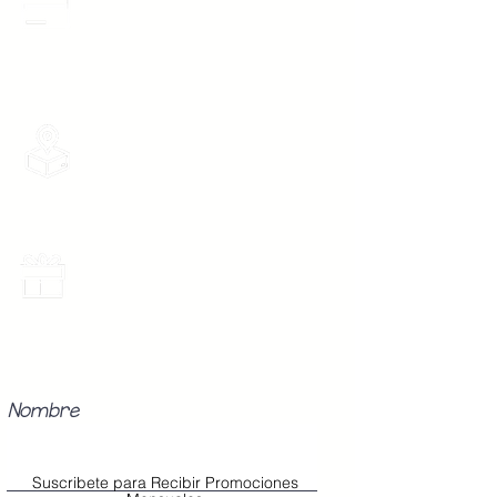
3 Meses sin intereses en toda la tienda
desde 1 pieza, todas las tarjetas
participan.
Envios Gratis
Envios a toda la Republica Mexicana
gratis por 2 Batas o $899
Promociones Mensuales
Recibe Correos con promociones
especiales del mes.
Nombre
Suscribete para Recibir Promociones