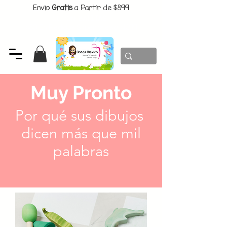
Envio
Gratis
a Partir de $899
CUPON:
BATITAS
-$80 En Pedidos Superiores a $1299
Muy Pronto
Por qué sus dibujos
dicen más que mil
palabras